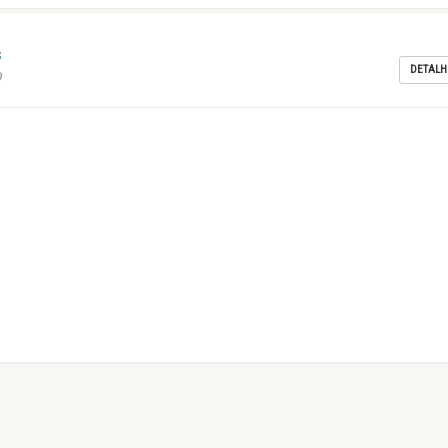
s
DETALH
0